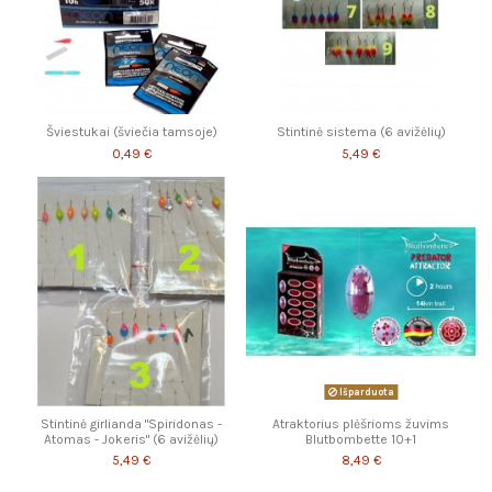
Šviestukai (šviečia tamsoje)
Stintinė sistema (6 avižėlių)
0,49 €
5,49 €
Išparduota
Stintinė girlianda "Spiridonas -
Atraktorius plėšrioms žuvims
Atomas - Jokeris" (6 avižėlių)
Blutbombette 10+1
5,49 €
8,49 €