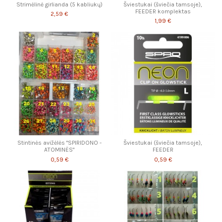
Strimėlinė girlianda (5 kabliukų)
Šviestukai (šviečia tamsoje),
FEEDER komplektas
2,59 €
1,99 €
Stintinės avižėlės "SPIRIDONO -
Šviestukai (šviečia tamsoje),
ATOMINĖS"
FEEDER
0,59 €
0,59 €