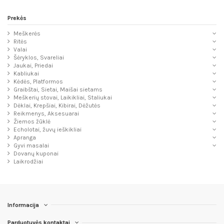
Prekės
Meškerės
Ritės
Valai
Šėryklos, Svareliai
Jaukai, Priedai
Kabliukai
Kėdės, Platformos
Graibštai, Sietai, Maišai sietams
Meškerių stovai, Laikikliai, Staliukai
Dėklai, Krepšiai, Kibirai, Dėžutės
Reikmenys, Aksesuarai
Žiemos žūklė
Echolotai, žuvų ieškikliai
Apranga
Gyvi masalai
Dovanų kuponai
Laikrodžiai
Informacija
Parduotuvės kontaktai