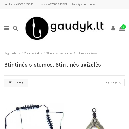
Andrius +37061125940
Justas +37063640391
Parašykite mums
0
Pagrindinis
Žiemos žūklė
Stintinės sistemos, Stintinės avižėlės
Stintinės sistemos, Stintinės avižėlės
Filtras
Pasirinkti