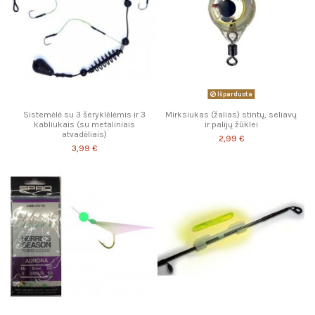
Išparduota
Sistemėlė su 3 šeryklėlėmis ir 3
Mirksiukas (žalias) stintų, seliavų
kabliukais (su metaliniais
ir palijų žūklei
atvadėliais)
2,99 €
3,99 €