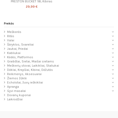
PRESTON BUCKET 18L Kibiras
29,99 €
Prekės
Meškerės
Ritės
Valai
Šėryklos, Svareliai
Jaukai, Priedai
Kabliukai
Kėdės, Platformos
Graibštai, Sietai, Maišai sietams
Meškerių stovai, Laikikliai, Staliukai
Dėklai, Krepšiai, Kibirai, Dėžutės
Reikmenys, Aksesuarai
Žiemos žūklė
Echolotai, žuvų ieškikliai
Apranga
Gyvi masalai
Dovanų kuponai
Laikrodžiai