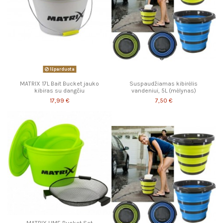
Išparduota
MATRIX 17L Bait Bucket jauko
Suspaudžiamas kibirėlis
kibiras su dangčiu
vandeniui, 5L (mėlynas)
17,99 €
7,50 €
MATRIX LIME Bucket Set