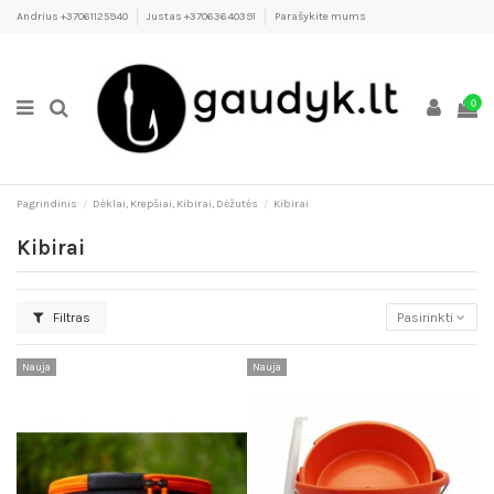
Andrius +37061125940
Justas +37063640391
Parašykite mums
0
Pagrindinis
Dėklai, Krepšiai, Kibirai, Dėžutės
Kibirai
Kibirai
Filtras
Pasirinkti
Nauja
Nauja