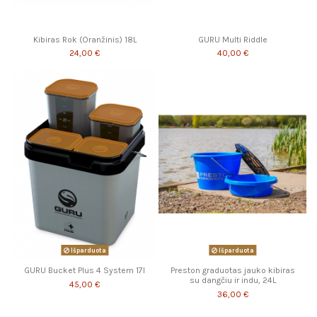
Kibiras Rok (Oranžinis) 18L
GURU Multi Riddle
24,00 €
40,00 €
Išparduota
Išparduota
GURU Bucket Plus 4 System 17l
Preston graduotas jauko kibiras
su dangčiu ir indu, 24L
45,00 €
36,00 €