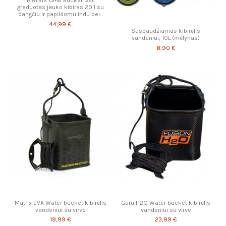
graduotas jauko kibiras 20 l su
dangčiu ir papildomu indu bei...
44,99 €
Suspaudžiamas kibirėlis
vandeniui, 10L (mėlynas)
8,90 €
Matrix EVA Water bucket kibirėlis
Guru H2O Water bucket kibirėlis
vandeniui su virve
vandeniui su virve
19,99 €
23,99 €